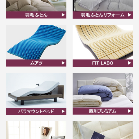
羽毛ふとん
羽毛布団リフォーム
ムアツ
FIT LABO
ビラベック
西川プレミアム羽毛ふと
ん