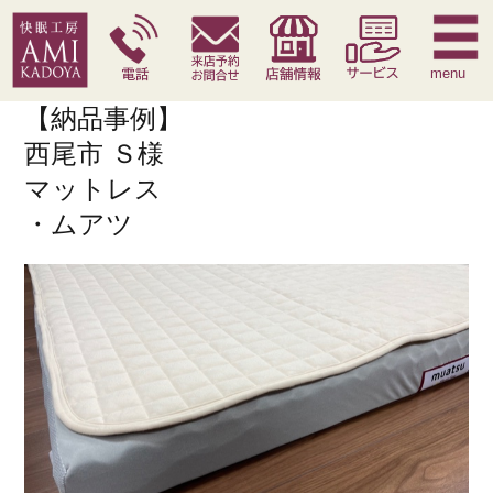
快眠枕
腰痛対策寝具
季節寝具
サービス
menu
【納品事例】
西尾市 Ｓ様
マットレス
・ムアツ