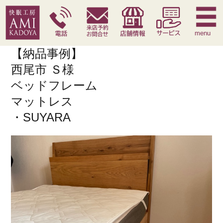
快眠枕
腰痛対策寝具
季節寝具
サービス
menu
【納品事例】
西尾市 Ｓ様
ベッドフレーム
マットレス
・SUYARA