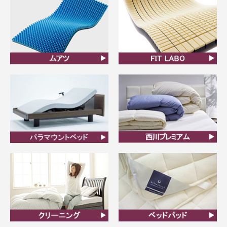
ムアツ
FIT LABO
ビラベック
西川プレミアム羽毛ふと
ん
クリーニング
ベッドパット