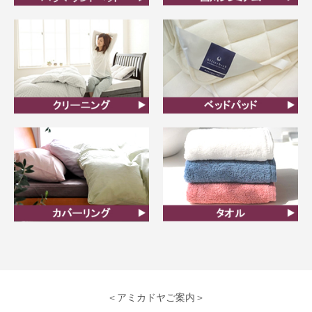
ビラベック
西川プレミアム羽毛ふと
ん
クリーニング
ベッドパット
カバーリング
タオル
＜アミカドヤご案内＞