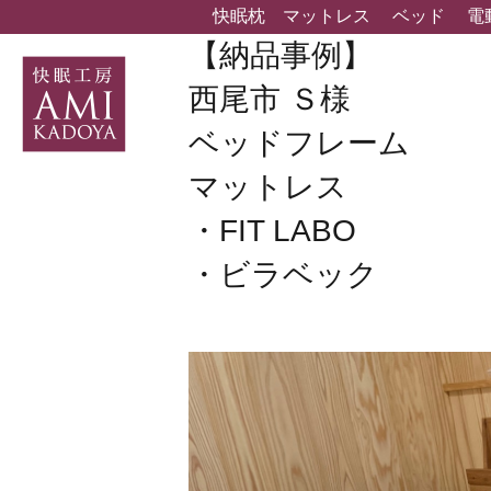
快眠枕
マットレス
ベッド
電
【納品事例】
西尾市 Ｓ様
ベッドフレーム
マットレス
・FIT LABO
・ビラベック