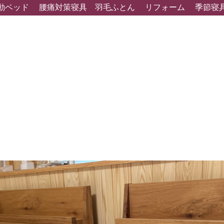
動ベッド
腰痛対策寝具
羽毛ふとん
リフォーム
季節寝