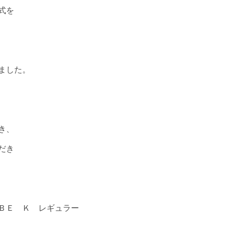
式を
ました。
き、
だき
ＢＥ Ｋ レギュラー