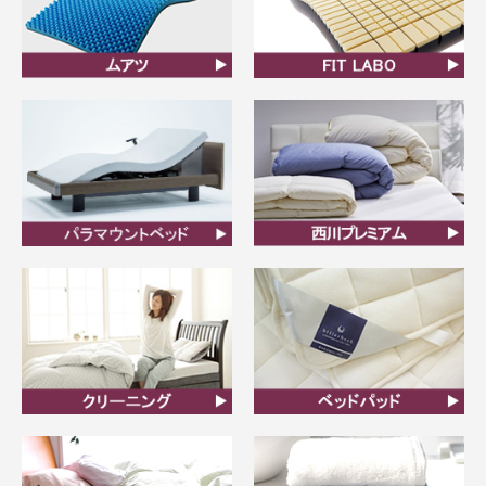
ムアツ
FIT LABO
ビラベック
西川プレミアム羽毛ふと
ん
クリーニング
ベッドパット