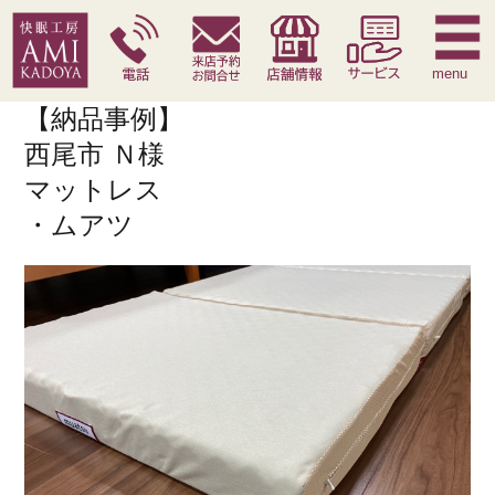
快眠枕
腰痛対策寝具
季節寝具
サービス
menu
【納品事例】
西尾市 Ｎ様
マットレス
・ムアツ