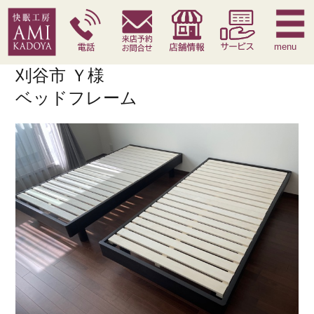
快眠枕
腰痛対策寝具
季節寝具
サービス
menu
刈谷市 Ｙ様
ベッドフレーム