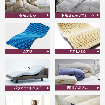
羽毛ふとん
羽毛布団リフォーム
ムアツ
FIT LABO
ビラベック
西川プレミアム羽毛ふと
ん