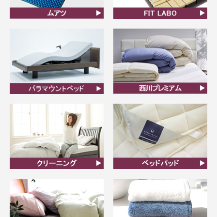
ムアツ
FIT LABO
ビラベック
西川プレミアム羽毛ふと
ん
クリーニング
ベッドパット