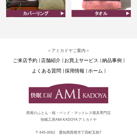
カバーリング
タオル
＜アミカドヤご案内＞
ご来店予約
店舗紹介
お買上サービス
納品事例
よくある質問
採用情報
ホーム
西尾のふとん・枕・ベッド・マットレス寝具専門店
快眠工房AMI KADOYA アミカドヤ
〒445-0062 愛知県西尾市丁田町五助7