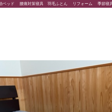
動ベッド
腰痛対策寝具
羽毛ふとん
リフォーム
季節寝