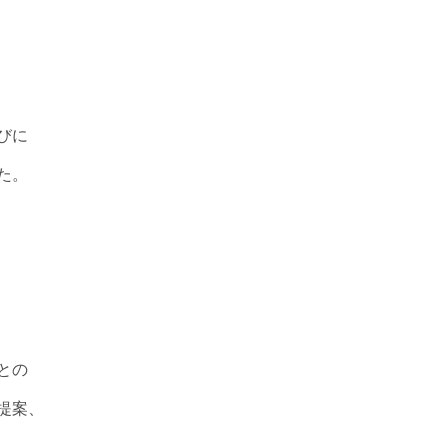
びに
た。
との
提案、