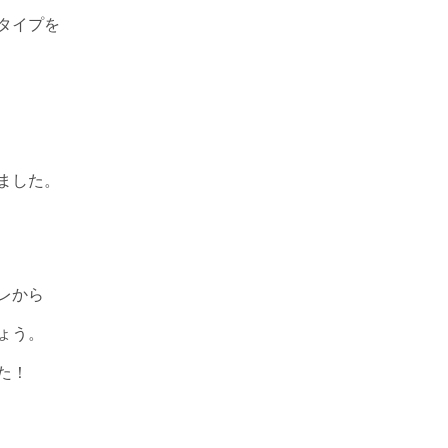
タイプを
ました。
レから
ょう。
た！