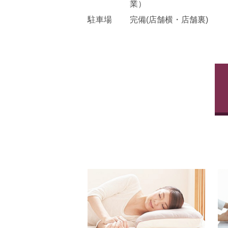
業）
駐車場
完備(店舗横・店舗裏)