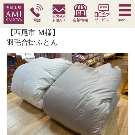
快眠枕
腰痛対策寝具
季節寝具
サービス
menu
【西尾市 Ｍ様】
羽毛合掛ふとん