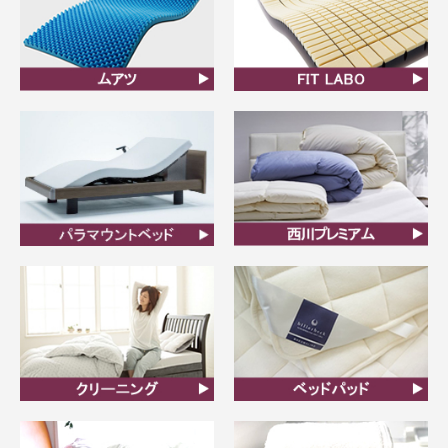
ムアツ
FIT LABO
ビラベック
西川プレミアム羽毛ふと
ん
クリーニング
ベッドパット