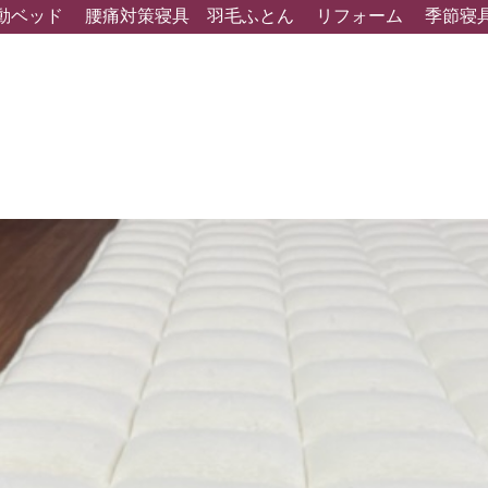
動ベッド
腰痛対策寝具
羽毛ふとん
リフォーム
季節寝