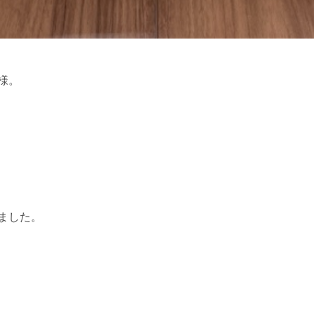
様。
ました。