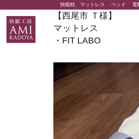
快眠枕
マットレス
ベッド
電
【西尾市 Ｔ様】
マットレス
・FIT LABO