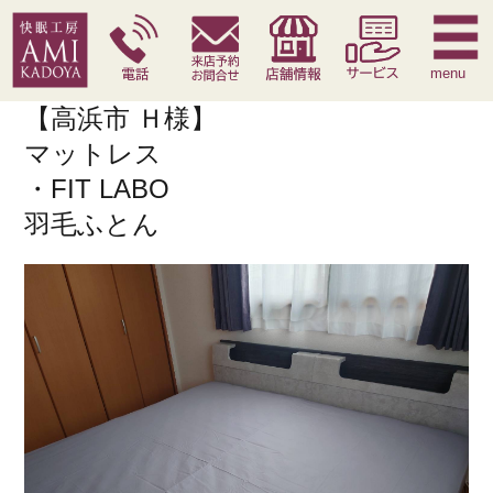
快眠枕
腰痛対策寝具
季節寝具
サービス
menu
【高浜市 Ｈ様】
マットレス
・FIT LABO
羽毛ふとん