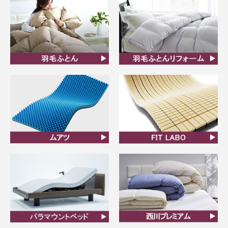
羽毛ふとん
羽毛布団リフォーム
ムアツ
FIT LABO
ビラベック
西川プレミアム羽毛ふと