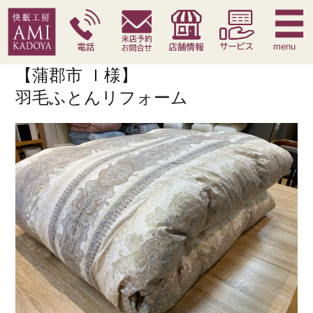
快眠枕
腰痛対策寝具
季節寝具
サービス
menu
【蒲郡市 Ｉ様】
羽毛ふとんリフォーム