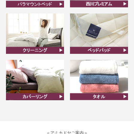
ビラベック
西川プレミアム羽毛ふと
ん
クリーニング
ベッドパット
カバーリング
タオル
＜アミカドヤご案内＞