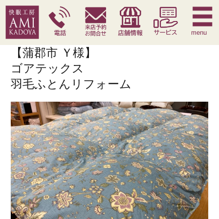
快眠枕
腰痛対策寝具
季節寝具
サービス
menu
【蒲郡市 Ｙ様】
ゴアテックス
羽毛ふとんリフォーム