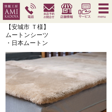
快眠枕
腰痛対策寝具
季節寝具
サービス
menu
【安城市 Ｔ様】
ムートンシーツ
・日本ムートン