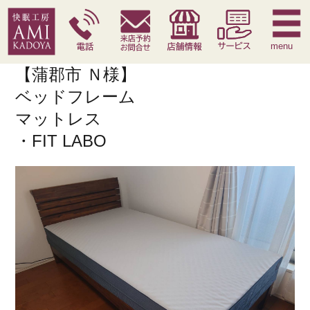
快眠枕
腰痛対策寝具
季節寝具
サービス
menu
【蒲郡市 Ｎ様】
ベッドフレーム
マットレス
・FIT LABO