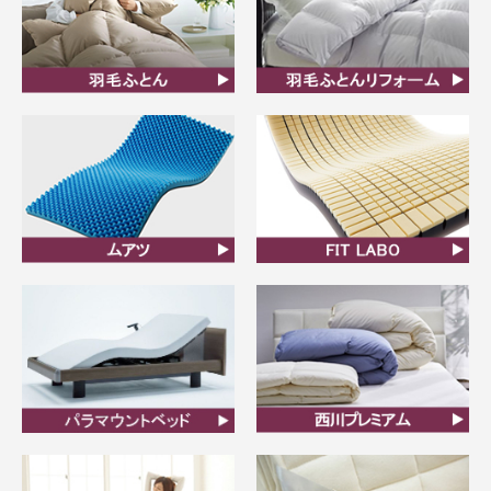
羽毛ふとん
羽毛布団リフォーム
ムアツ
FIT LABO
ビラベック
西川プレミアム羽毛ふと
ん