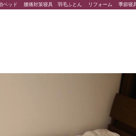
動ベッド
腰痛対策寝具
羽毛ふとん
リフォーム
季節寝