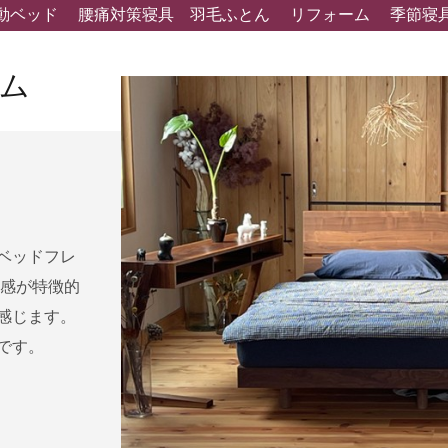
動ベッド
腰痛対策寝具
羽毛ふとん
リフォーム
季節寝
ム
ベッドフレ
質感が特徴的
感じます。
です。