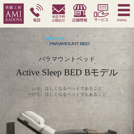
快眠枕
腰痛対策寝具
季節寝具
サービス
menu
パラマウントベッド
Active Sleep BED Bモデル
いま、ほしくなるベッドであること
やがて、ほしくなるベッドでもあること