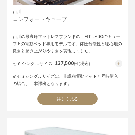
西川
コンフォートキューブ
西川の最高峰マットレスブランドの FIT LABOのキュー
ブ Kの電動ベッド専用モデルです。体圧分散性と寝心地の
良さと起き上がりやすさを実現しました。
137,500
セミシングルサイズ
円
(税込)
165,000
シングルサイズ
円
(税込)
※セミシングルサイズは、非課税電動ベッドと同時購入
203,500
セミダブルサイズ
円
(税込)
の場合、
非課税となります。
詳しく見る