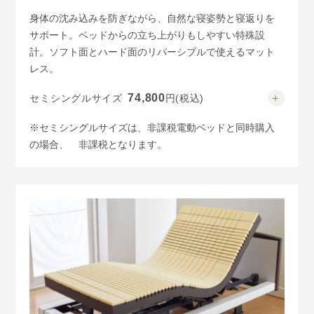
身体の沈み込みを防ぎながら、自然な寝姿勢と寝返りを
サポート。ベッドからの立ち上がりもしやすい特殊設
計。ソフト面とハード面のリバーシブルで使えるマット
レス。
74,800
セミシングルサイズ
円
(税込)
85,800
シングルサイズ
円
(税込)
※セミシングルサイズは、非課税電動ベッドと同時購入
94,600
セミダブルサイズ
円
(税込)
の場合、
非課税となります。