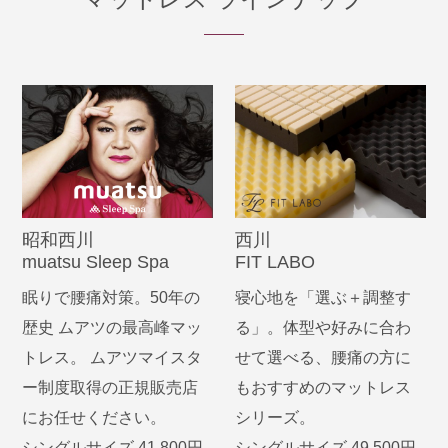
昭和西川
西川
muatsu Sleep Spa
FIT LABO
眠りで腰痛対策。50年の
寝心地を「選ぶ＋調整す
歴史 ムアツの最高峰マッ
る」。体型や好みに合わ
トレス。 ムアツマイスタ
せて選べる、腰痛の方に
ー制度取得の正規販売店
もおすすめのマットレス
にお任せください。
シリーズ。
シングルサイズ 41,800円
シングルサイズ 49,500円