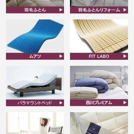
羽毛ふとん
羽毛布団リフォーム
ムアツ
FIT LABO
ビラベック
西川プレミアム羽毛ふと
ん